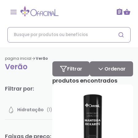
Sem ordenação
Mais Recentes
de A até Z
pagina inicial
Verão
Menor preço
Verão
Filtrar
Ordenar
produtos encontrados
Filtrar por:
Hidratação
(
1
)
Faixas de preço: